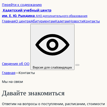
Перейти
Перейти к содержанию
к
Кадетский учебный центр
содержимому
им. Е. Ю. Рындина
АНО дополнительного образования
Главная
О центре
Абитуриентам
Кадетам
Новости
Контакты
Сведения об ОО
Версия для слабовидящих
Главная
—
Контакты
Мы на связи
Давайте знакомиться
Ответим на вопросы о поступлении, расписании, стоимости