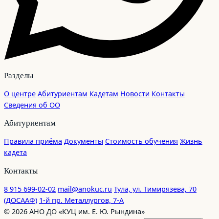
Разделы
О центре
Абитуриентам
Кадетам
Новости
Контакты
Сведения об ОО
Абитуриентам
Правила приёма
Документы
Стоимость обучения
Жизнь
кадета
Контакты
8 915 699-02-02
mail@anokuc.ru
Тула, ул. Тимирязева, 70
(ДОСААФ)
1-й пр. Металлургов, 7-А
©
2026
АНО ДО «КУЦ им. Е. Ю. Рындина»