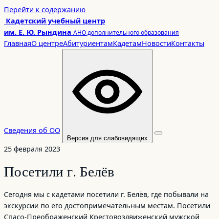
Перейти
Перейти к содержанию
к
Кадетский учебный центр
содержимому
им. Е. Ю. Рындина
АНО дополнительного образования
Главная
О центре
Абитуриентам
Кадетам
Новости
Контакты
Сведения об ОО
Версия для слабовидящих
25 февраля 2023
Посетили г. Белёв
Сегодня мы с кадетами посетили г. Белёв, где побывали на
экскурсии по его достопримечательным местам. Посетили
Спасо-Преображенский Крестовоздвиженский мужской