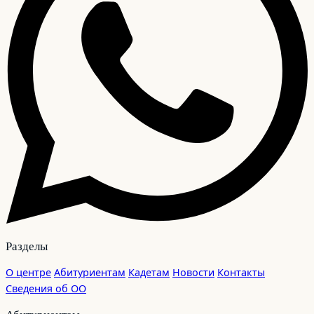
Разделы
О центре
Абитуриентам
Кадетам
Новости
Контакты
Сведения об ОО