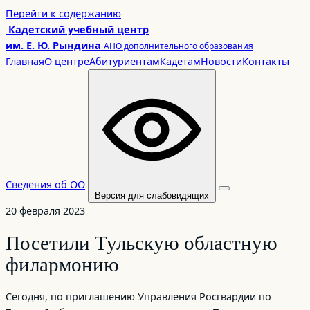
Перейти
Перейти к содержанию
к
Кадетский учебный центр
содержимому
им. Е. Ю. Рындина
АНО дополнительного образования
Главная
О центре
Абитуриентам
Кадетам
Новости
Контакты
Сведения об ОО
Версия для слабовидящих
20 февраля 2023
Посетили Тульскую областную
филармонию
Сегодня, по приглашению Управления Росгвардии по