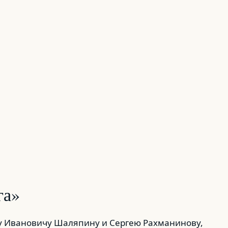
га»
ру Ивановичу Шаляпину и Сергею Рахманинову,