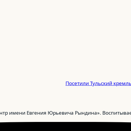
Посетили Тульский кремл
тр имени Евгения Юрьевича Рындина». Воспитываем 