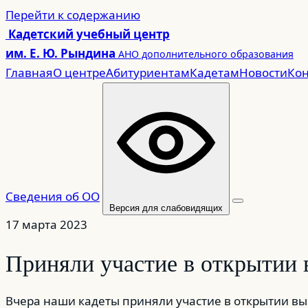
Перейти
Перейти к содержанию
к
Кадетский учебный центр
содержимому
им. Е. Ю. Рындина
АНО дополнительного образования
Главная
О центре
Абитуриентам
Кадетам
Новости
Кон
Сведения об ОО
Версия для слабовидящих
17 марта 2023
Приняли участие в открытии в
Вчера наши кадеты приняли участие в открытии вы