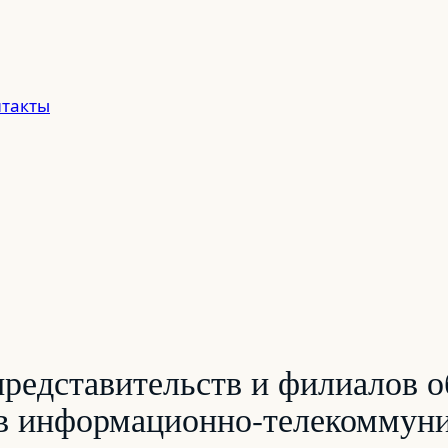
такты
редставительств и филиалов о
 в информационно-телекоммун