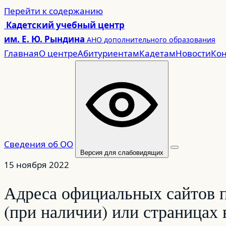
Перейти
Перейти к содержанию
к
Кадетский учебный центр
содержимому
им. Е. Ю. Рындина
АНО дополнительного образования
Главная
О центре
Абитуриентам
Кадетам
Новости
Кон
Сведения об ОО
Версия для слабовидящих
15 ноября 2022
Адреса официальных сайтов п
(при наличии) или страницах