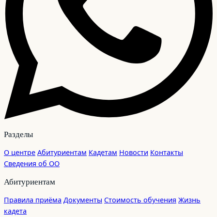
Разделы
О центре
Абитуриентам
Кадетам
Новости
Контакты
Сведения об ОО
Абитуриентам
Правила приёма
Документы
Стоимость обучения
Жизнь
кадета