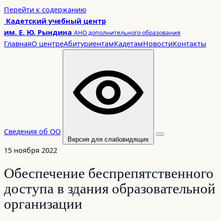
Перейти
Перейти к содержанию
к
Кадетский учебный центр
содержимому
им. Е. Ю. Рындина
АНО дополнительного образования
Главная
О центре
Абитуриентам
Кадетам
Новости
Контакты
Сведения об ОО
Версия для слабовидящих
15 ноября 2022
Обеспечение беспрепятственного
доступа в здания образовательной
организации